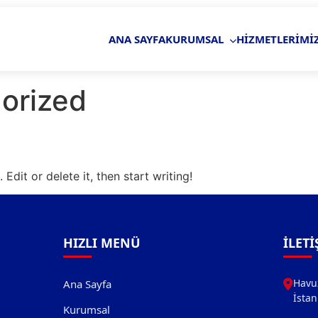
ANA SAYFA
KURUMSAL
HİZMETLERİMİ
orized
Edit or delete it, then start writing!
HIZLI MENÜ
İLETI
Havu
Ana Sayfa
İstan
Kurumsal