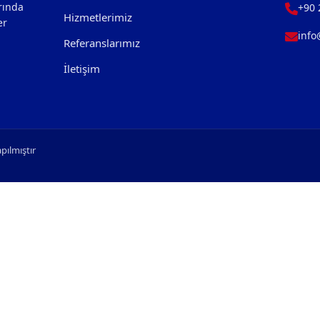
arında
‎+90
Hizmetlerimiz
er
info
Referanslarımız
İletişim
pılmıştır