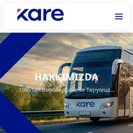
ANA SAYFA
KURUMSAL
HİZMETLERİMİZ
HAKKIMIZDA
REFERANSLARIMIZ
1985'ten Bugüne, Güvenle Taşıyoruz...
İLETİŞİM
TEKLİF AL